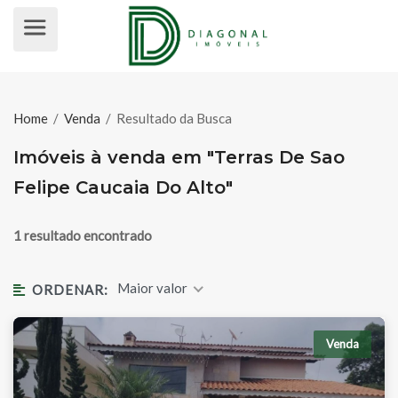
IMÓVEIS À VENDA EM "TERRAS DE
Home
/
Venda
/
Resultado da Busca
Imóveis à venda em "Terras De Sao
Felipe Caucaia Do Alto"
1 resultado encontrado
Maior valor
ORDENAR:
Venda