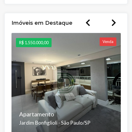
Imóveis em Destaque
Venda
R$ 1.550.000,00
R$
C
Apartamento
C
Jardim Bonfiglioli - São Paulo/SP
P