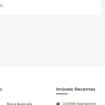
36
o
Imóveis Recentes
DI35886
Apartamento
Busca Avançada