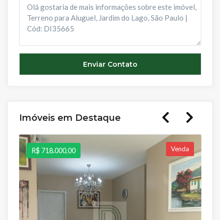
Imóveis em Destaque
Venda
R$ 718.000,00
R