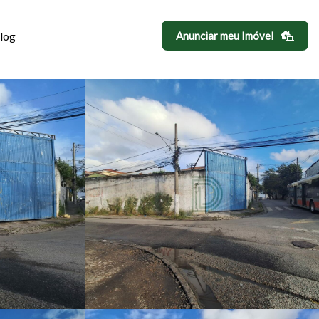
log
Anunciar meu Imóvel
M DO LAGO, SÃ