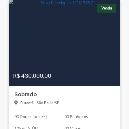
Venda
R$ 430.000,00
Sobrado
Butantã - São Paulo/SP
03 Dorms
03 Banheiros
(
01 Suíte
)
125 m² A. Útil
02 Vagas