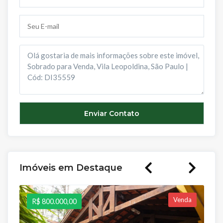
Imóveis em Destaque
Venda
R$ 800.000,00
R