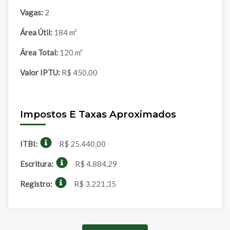
Vagas:
2
Área Útil:
184 m²
Área Total:
120 m²
Valor IPTU:
R$ 450,00
Impostos E Taxas Aproximados
ITBI:
R$ 25.440,00
Escritura:
R$ 4.884,29
Registro:
R$ 3.221,35