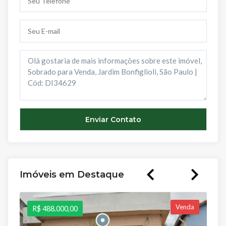
Imóveis em Destaque
Venda
R$ 488.000,00
R