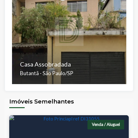
C
Casa Assobradada
C
Butantã - São Paulo/SP
P
Dorms:
Banhos:
Salas:
Vagas:
Á.Útil:
D
2
1
2
3
170 m²
3
Imóveis Semelhantes
Á.Total:
Á.
294 m²
1
Venda / Aluguel