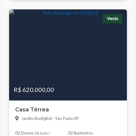
Venda
R$ 620.000,00
Casa Térrea
Jardim Bonfiglioli - São Paulo/SP
02 Dorms
02 Banheiros
(
01 Suíte
)