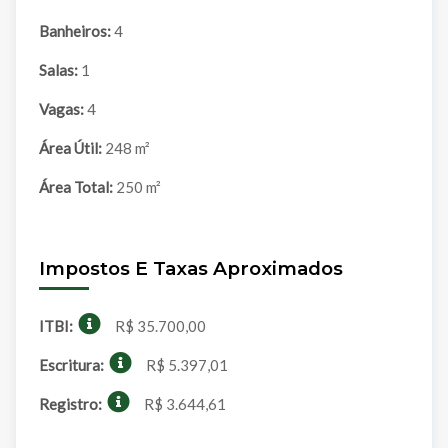
Banheiros:
4
Salas:
1
Vagas:
4
Área Útil:
248 m²
Área Total:
250 m²
Impostos E Taxas Aproximados
ITBI:
R$ 35.700,00
Escritura:
R$ 5.397,01
Registro:
R$ 3.644,61