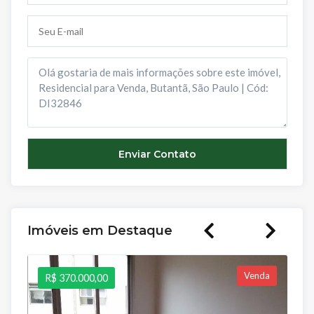
Imóveis em Destaque
Venda
R$ 370.000,00
R