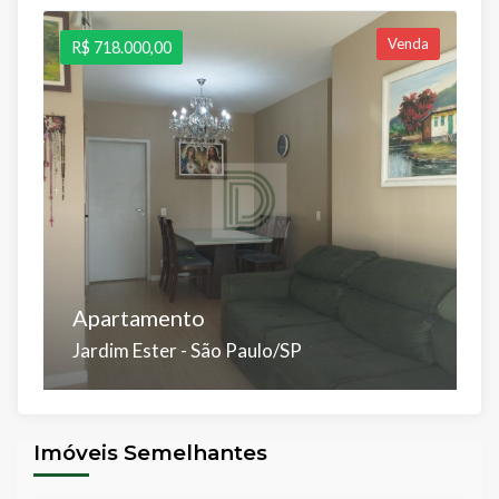
Venda
R$ 718.000,00
R
Apartamento
A
Jardim Ester - São Paulo/SP
V
Dorms:
Suítes:
Banhos:
Salas:
Vagas:
D
3
1
2
2
2
2
Imóveis Semelhantes
Á.Útil:
Á.Total:
Á.