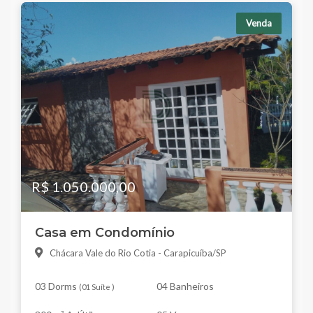
77 m²
77 m²
6
Venda
R$ 1.050.000,00
Casa em Condomínio
Chácara Vale do Rio Cotia - Carapicuíba/SP
03 Dorms
04 Banheiros
(
01 Suíte
)