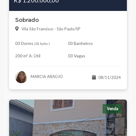
R$ 1.200.000,00
Sobrado
Vila São Francisco - São Paulo/SP
03 Dorms
03 Banheiros
(
01 Suíte
)
200 m² A. Útil
03 Vagas
MARCIA ARAÚJO
08/11/2024
Venda