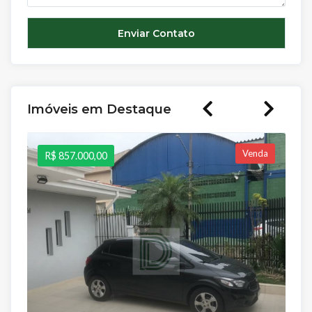
Imóveis em Destaque
Venda
R$ 857.000,00
R