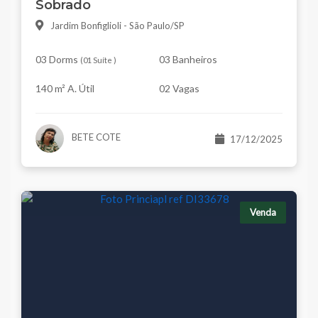
Sobrado
Jardim Bonfiglioli - São Paulo/SP
03 Dorms
03 Banheiros
(
01 Suíte
)
140 m² A. Útil
02 Vagas
BETE COTE
17/12/2025
Venda