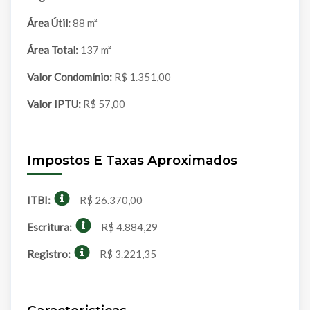
Área Útil:
88 m²
Área Total:
137 m²
Valor Condomínio:
R$ 1.351,00
Valor IPTU:
R$ 57,00
Impostos E Taxas Aproximados
ITBI:
R$ 26.370,00
Escritura:
R$ 4.884,29
Registro:
R$ 3.221,35