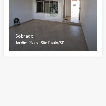
Sobrado
A
Jardim Rizzo - São Paulo/SP
J
Dorms:
Banhos:
Salas:
Vagas:
Á.Útil:
D
2
3
2
2
90 m²
2
Á.Total:
Á.
125 m²
6