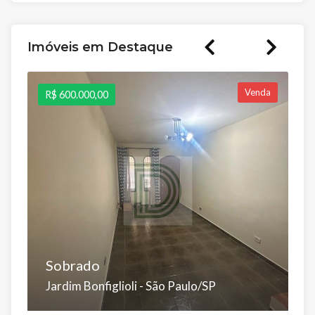
Imóveis em Destaque
Venda
R$ 600.000,00
R
Sobrado
S
Jardim Bonfiglioli - São Paulo/SP
J