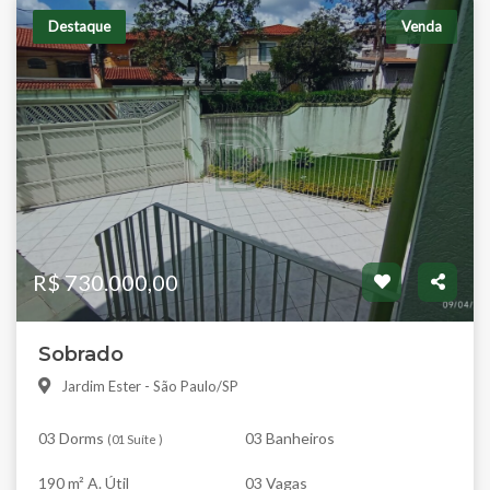
Destaque
Venda
R$ 730.000,00
Sobrado
Jardim Ester - São Paulo/SP
03 Dorms
03 Banheiros
(
01 Suíte
)
190 m² A. Útil
03 Vagas