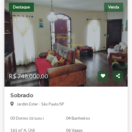
Destaque
Venda
R$ 748.000,00
Sobrado
Jardim Ester - São Paulo/SP
03 Dorms
04 Banheiros
(
01 Suíte
)
161 m² A. Útil
06 Vagas