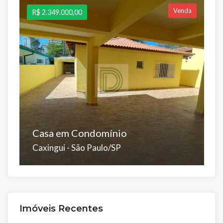
Venda
R$ 2.349.000,00
R
Casa em Condomínio
C
Caxingui - São Paulo/SP
V
Dorms:
Suítes:
Banhos:
Salas:
Vagas:
D
3
3
5
2
4
5
Á.Útil:
Á.Total:
Á.
Imóveis Recentes
339 m²
390 m²
2