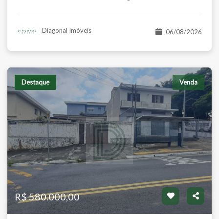
Venda
R$ 760.000,00
Diagonal Imóveis
06/08/2026
Destaque
Venda
Apartamento
r - São Paulo/SP
Vila Sônia - São Paulo
es:
Banhos:
Salas:
Vagas:
Dorms:
Suítes:
Banho
4
1
6
3
1
3
R$ 580.000,00
tal:
Á.Total:
m²
74 m²