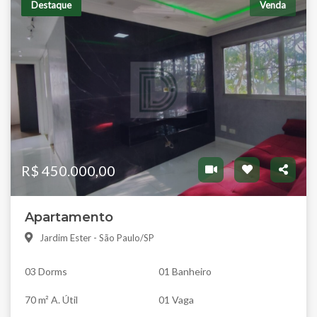
Destaque
Venda
R$ 450.000,00
Apartamento
Jardim Ester - São Paulo/SP
03 Dorms
01 Banheiro
70 m² A. Útil
01 Vaga